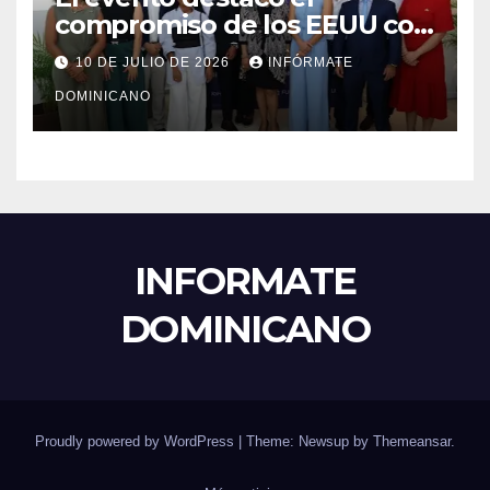
compromiso de los EEUU con
el liderazgo, la innovación y la
10 DE JULIO DE 2026
INFÓRMATE
excelencia académica por
DOMINICANO
más de ocho décadas.
INFORMATE
DOMINICANO
Proudly powered by WordPress
|
Theme: Newsup by
Themeansar
.