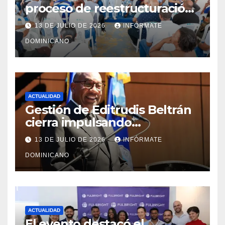
proceso de reestructuración
y fortalecimiento del PRM en
13 DE JULIO DE 2026
INFÓRMATE
Monte Plata
DOMINICANO
ACTUALIDAD
Gestión de Editrudis Beltrán
cierra impulsando
modernización, expansión y
13 DE JULIO DE 2026
INFÓRMATE
transformación institucional
DOMINICANO
ACTUALIDAD
El evento destacó el