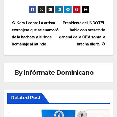
Navegación
Kara Leona: La artista
Presidente del INDOTEL
extranjera que se enamoró
habla con secretario
de
de la bachata y le rinde
general de la OEA sobre la
entradas
homenaje al mundo
brecha digital
By
Infórmate Dominicano
Related Post