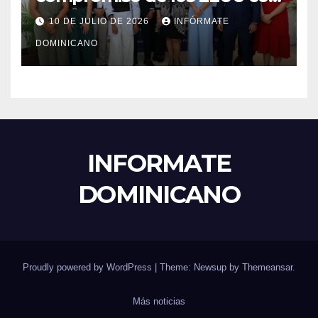
el liderazgo, la innovación y la
10 DE JULIO DE 2026
INFÓRMATE
excelencia académica por
DOMINICANO
más de ocho décadas.
INFORMATE
DOMINICANO
Proudly powered by WordPress
|
Theme: Newsup by
Themeansar
.
Más noticias