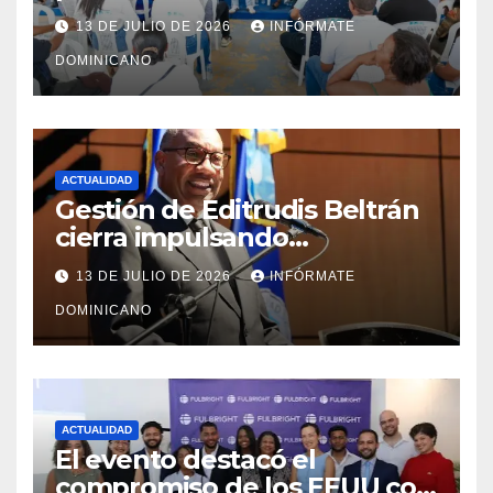
y fortalecimiento del PRM en
13 DE JULIO DE 2026
INFÓRMATE
Monte Plata
DOMINICANO
ACTUALIDAD
Gestión de Editrudis Beltrán
cierra impulsando
modernización, expansión y
13 DE JULIO DE 2026
INFÓRMATE
transformación institucional
DOMINICANO
ACTUALIDAD
El evento destacó el
compromiso de los EEUU con