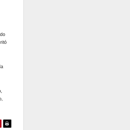
edo
ritó
da
,
o,