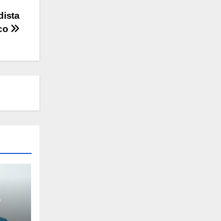
dista
co
e