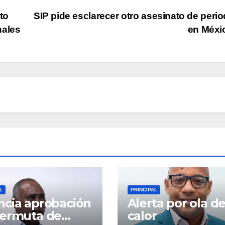
to
SIP pide esclarecer otro asesinato de perio
nales
en Méxi
L
PRINCIPAL
cia aprobación
Alerta por ola d
permuta de
calor