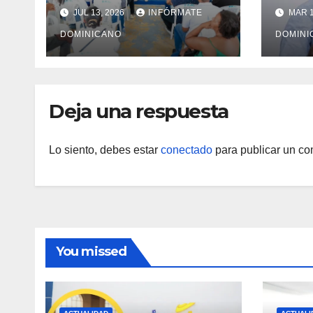
reestructuración y
terr
JUL 13, 2026
INFÓRMATE
MAR 1
fortalecimiento del
gara
PRM en Monte
DOMINICANO
prop
DOMINI
Plata
fami
Sur
Deja una respuesta
Lo siento, debes estar
conectado
para publicar un co
You missed