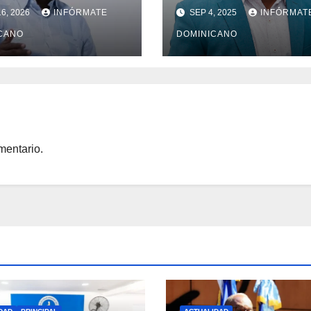
enos que
6, 2026
INFÓRMATE
SEP 4, 2025
INFÓRMAT
ntiza títulos de
iedad a
CANO
DOMINICANO
lias de la región
mentario.