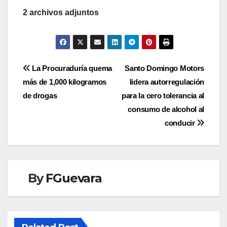
2 archivos adjuntos
Navegación
La Procuraduría quema
Santo Domingo Motors
más de 1,000 kilogramos
lidera autorregulación
de
de drogas
para la cero tolerancia al
entradas
consumo de alcohol al
conducir
By
FGuevara