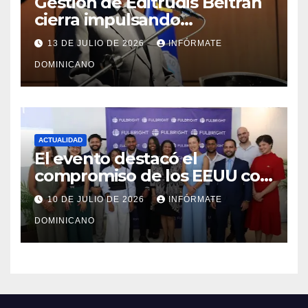
Gestión de Editrudis Beltrán
cierra impulsando
modernización, expansión y
13 DE JULIO DE 2026
INFÓRMATE
transformación institucional
DOMINICANO
ACTUALIDAD
El evento destacó el
compromiso de los EEUU con
el liderazgo, la innovación y la
10 DE JULIO DE 2026
INFÓRMATE
excelencia académica por
DOMINICANO
más de ocho décadas.