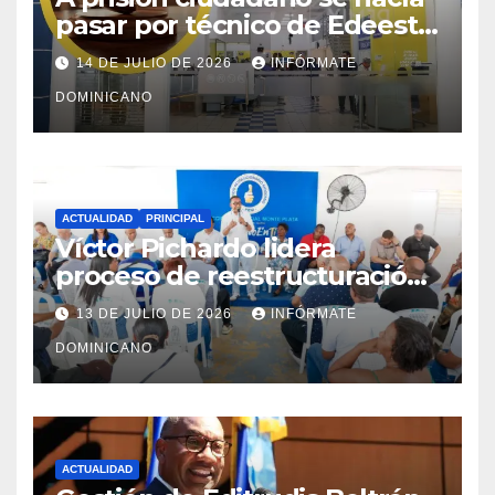
pasar por técnico de Edeeste
para estafar a dueños de
14 DE JULIO DE 2026
INFÓRMATE
comercios
DOMINICANO
ACTUALIDAD
PRINCIPAL
Víctor Pichardo lidera
proceso de reestructuración
y fortalecimiento del PRM en
13 DE JULIO DE 2026
INFÓRMATE
Monte Plata
DOMINICANO
ACTUALIDAD