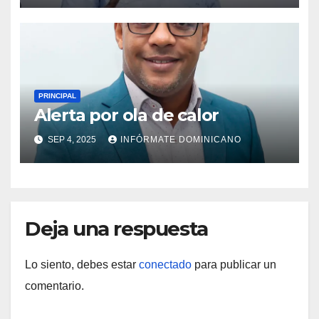
región Sur
PRINCIPAL
Alerta por ola de calor
SEP 4, 2025
INFÓRMATE DOMINICANO
Deja una respuesta
Lo siento, debes estar
conectado
para publicar un
comentario.