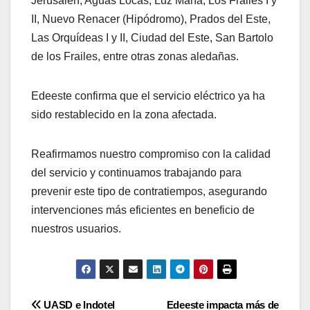
Jerusalén, Aguas Locas, Luz María, Los Frailes I y
II, Nuevo Renacer (Hipódromo), Prados del Este,
Las Orquídeas I y II, Ciudad del Este, San Bartolo
de los Frailes, entre otras zonas aledañas.
Edeeste confirma que el servicio eléctrico ya ha
sido restablecido en la zona afectada.
Reafirmamos nuestro compromiso con la calidad
del servicio y continuamos trabajando para
prevenir este tipo de contratiempos, asegurando
intervenciones más eficientes en beneficio de
nuestros usuarios.
Navegación
UASD e Indotel
Edeeste impacta más de