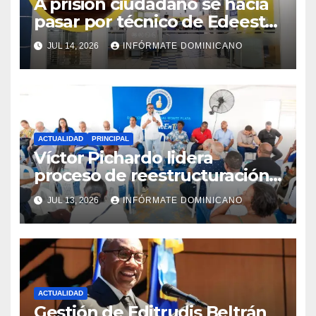
A prisión ciudadano se hacía
pasar por técnico de Edeeste
para estafar a dueños de
JUL 14, 2026
INFÓRMATE DOMINICANO
comercios
ACTUALIDAD
PRINCIPAL
Víctor Pichardo lidera
proceso de reestructuración y
fortalecimiento del PRM en
JUL 13, 2026
INFÓRMATE DOMINICANO
Monte Plata
ACTUALIDAD
Gestión de Editrudis Beltrán