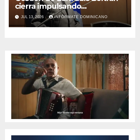
cierra impulsando
modernización, expansión y
JUL 13, 2026
INFÓRMATE DOMINICANO
transformación institucional