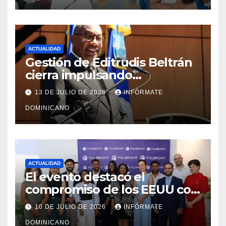
ACTUALIDAD
Gestión de Editrudis Beltrán
cierra impulsando
modernización, expansión y
13 DE JULIO DE 2026
INFÓRMATE
transformación institucional
DOMINICANO
ACTUALIDAD
El evento destacó el
compromiso de los EEUU con
el liderazgo, la innovación y la
10 DE JULIO DE 2026
INFÓRMATE
excelencia académica por
DOMINICANO