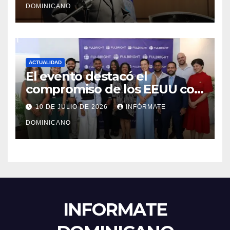
DOMINICANO
ACTUALIDAD
El evento destacó el
compromiso de los EEUU con
el liderazgo, la innovación y la
10 DE JULIO DE 2026
INFÓRMATE
excelencia académica por
DOMINICANO
más de ocho décadas.
INFORMATE