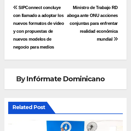
Navegación
SIPConnect concluye
Ministro de Trabajo RD
con llamado a adoptar los
aboga ante ONU acciones
de
nuevos formatos de video
conjuntas para enfrentar
entradas
y con propuestas de
realidad económica
nuevos modelos de
mundial
negocio para medios
By
Infórmate Dominicano
Related Post