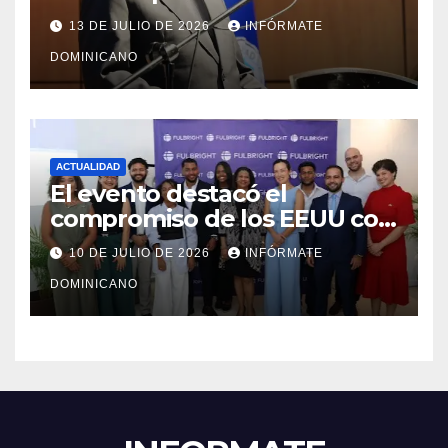
modernización, expansión y
13 DE JULIO DE 2026
INFÓRMATE
transformación institucional
DOMINICANO
ACTUALIDAD
El evento destacó el
compromiso de los EEUU con
el liderazgo, la innovación y la
10 DE JULIO DE 2026
INFÓRMATE
excelencia académica por
DOMINICANO
más de ocho décadas.