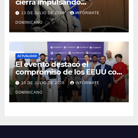
cierra impulsando
modernización, expansión y
13 DE JULIO DE 2026
INFÓRMATE
transformación institucional
DOMINICANO
ACTUALIDAD
El evento destacó el
compromiso de los EEUU con
el liderazgo, la innovación y la
10 DE JULIO DE 2026
INFÓRMATE
excelencia académica por
DOMINICANO
más de ocho décadas.