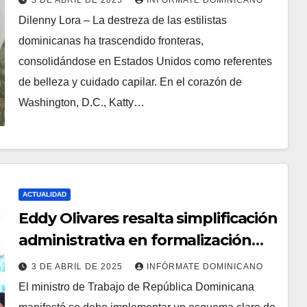
3 DE ABRIL DE 2025
INFÓRMATE DOMINICANO
Dilenny Lora – La destreza de las estilistas
dominicanas ha trascendido fronteras,
consolidándose en Estados Unidos como referentes
de belleza y cuidado capilar. En el corazón de
Washington, D.C., Katty…
ACTUALIDAD
Eddy Olivares resalta simplificación
administrativa en formalización
laboral Iberoamérica
3 DE ABRIL DE 2025
INFÓRMATE DOMINICANO
El ministro de Trabajo de República Dominicana