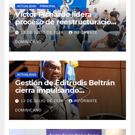
ACTUALIDAD
PRINCIPAL
Víctor Pichardo lidera
proceso de reestructuración
y fortalecimiento del PRM en
13 DE JULIO DE 2026
INFÓRMATE
Monte Plata
DOMINICANO
ACTUALIDAD
Gestión de Editrudis Beltrán
cierra impulsando
modernización, expansión y
13 DE JULIO DE 2026
INFÓRMATE
transformación institucional
DOMINICANO