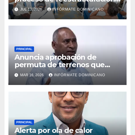
fortalecimiento del PRM en
JUL 13, 2026
INFÓRMATE DOMINICANO
Monte Plata
PRINCIPAL
Anuncia aprobación de
permuta de terrenos que
garantiza títulos de
MAR 16, 2026
INFÓRMATE DOMINICANO
propiedad a familias de la
región Sur
PRINCIPAL
Alerta por ola de calor