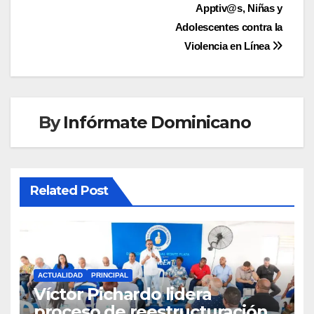
entradas
Apptiv@s, Niñas y
Adolescentes contra la
Violencia en Línea
By
Infórmate Dominicano
Related Post
ACTUALIDAD
PRINCIPAL
Víctor Pichardo lidera
proceso de reestructuración y