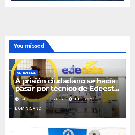
You missed
ACTUALIDAD
A prisión ciudadano se hacía
pasar por técnico de Edeeste
para estafar a dueños de
14 DE JULIO DE 2026
INFÓRMATE
comercios
DOMINICANO