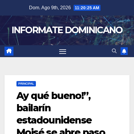
Skip
Dom. Ago 9th, 2026
11:20:26 AM
to
content
INFORMATE DOMINICANO
PRINCIPAL
Ay qué bueno!”,
bailarín
estadounidense
Moisé se abre paso