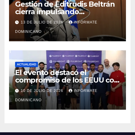
Gestión de Editrudis Beltrán
cierra impulsando
modernización, expansión y
13 DE JULIO DE 2026
INFÓRMATE
transformación institucional
DOMINICANO
ACTUALIDAD
El evento destacó el
compromiso de los EEUU con
el liderazgo, la innovación y la
10 DE JULIO DE 2026
INFÓRMATE
excelencia académica por
DOMINICANO
más de ocho décadas.