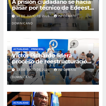
A prisión ciudadano se hacía
pasar por técnico de Edeeste
para estafar a dueños de
14 DE JULIO DE 2026
INFÓRMATE
comercios
DOMINICANO
ACTUALIDAD
PRINCIPAL
Víctor Pichardo lidera
proceso de reestructuración
y fortalecimiento del PRM en
13 DE JULIO DE 2026
INFÓRMATE
Monte Plata
DOMINICANO
ACTUALIDAD