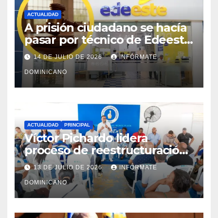
ACTUALIDAD
A prisión ciudadano se hacía
pasar por técnico de Edeeste
para estafar a dueños de
14 DE JULIO DE 2026
INFÓRMATE
comercios
DOMINICANO
ACTUALIDAD
PRINCIPAL
Víctor Pichardo lidera
proceso de reestructuración
y fortalecimiento del PRM en
13 DE JULIO DE 2026
INFÓRMATE
Monte Plata
DOMINICANO