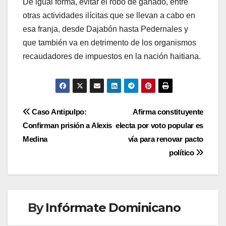
De igual forma, evitar el robo de ganado, entre
otras actividades ilícitas que se llevan a cabo en
esa franja, desde Dajabón hasta Pedernales y
que también va en detrimento de los organismos
recaudadores de impuestos en la nación haitiana.
Navegación
Caso Antipulpo:
Afirma constituyente
Confirman prisión a Alexis
electa por voto popular es
de
Medina
vía para renovar pacto
entradas
político
By
Infórmate Dominicano