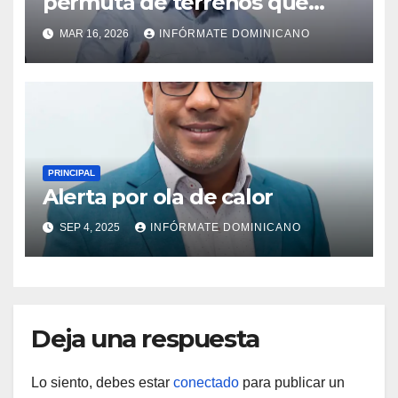
permuta de terrenos que
garantiza títulos de
MAR 16, 2026
INFÓRMATE DOMINICANO
propiedad a familias de la
región Sur
PRINCIPAL
Alerta por ola de calor
SEP 4, 2025
INFÓRMATE DOMINICANO
Deja una respuesta
Lo siento, debes estar
conectado
para publicar un