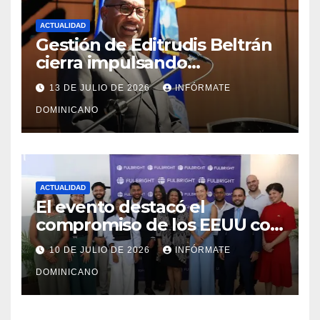
ACTUALIDAD
Gestión de Editrudis Beltrán
cierra impulsando
modernización, expansión y
13 DE JULIO DE 2026
INFÓRMATE
transformación institucional
DOMINICANO
ACTUALIDAD
El evento destacó el
compromiso de los EEUU con
el liderazgo, la innovación y la
10 DE JULIO DE 2026
INFÓRMATE
excelencia académica por
DOMINICANO
más de ocho décadas.