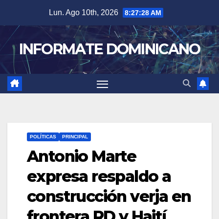
Skip
Lun. Ago 10th, 2026
8:27:29 AM
to
content
INFORMATE DOMINICANO
POLÍTICAS
PRINCIPAL
Antonio Marte
expresa respaldo a
construcción verja en
frontera RD y Haití