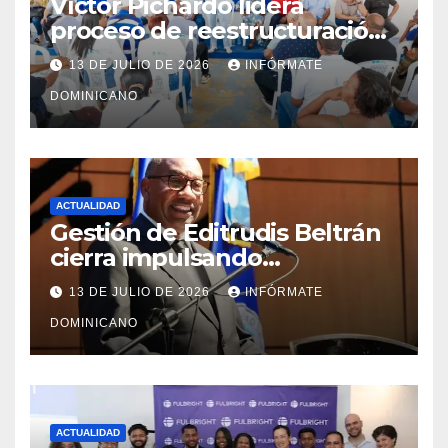
Víctor Pichardo lidera
proceso de reestructuración
y fortalecimiento del PRM en
13 DE JULIO DE 2026
INFÓRMATE
Monte Plata
DOMINICANO
ACTUALIDAD
Gestión de Editrudis Beltrán
cierra impulsando
modernización, expansión y
13 DE JULIO DE 2026
INFÓRMATE
transformación institucional
DOMINICANO
ACTUALIDAD