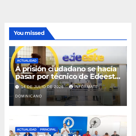
You missed
ACTUALIDAD
A prisión ciudadano se hacía
pasar por técnico de Edeeste
para estafar a dueños de
14 DE JULIO DE 2026
INFÓRMATE
comercios
DOMINICANO
ACTUALIDAD
PRINCIPAL