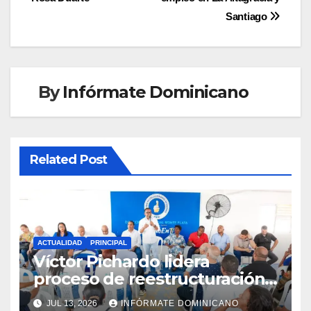
entradas
Santiago
By
Infórmate Dominicano
Related Post
ACTUALIDAD
PRINCIPAL
Víctor Pichardo lidera
proceso de reestructuración y
fortalecimiento del PRM en
JUL 13, 2026
INFÓRMATE DOMINICANO