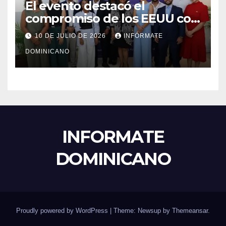
El evento destacó el
compromiso de los EEUU con
el liderazgo, la innovación y la
10 DE JULIO DE 2026
INFÓRMATE
excelencia académica por
DOMINICANO
más de ocho décadas.
INFORMATE
DOMINICANO
Proudly powered by WordPress
|
Theme: Newsup by
Themeansar
.