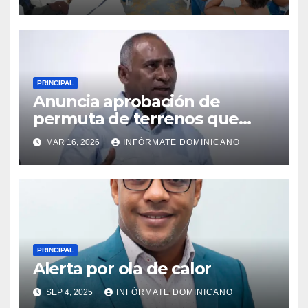
Monte Plata
PRINCIPAL
Anuncia aprobación de
permuta de terrenos que
garantiza títulos de
MAR 16, 2026
INFÓRMATE DOMINICANO
propiedad a familias de la
región Sur
PRINCIPAL
Alerta por ola de calor
SEP 4, 2025
INFÓRMATE DOMINICANO