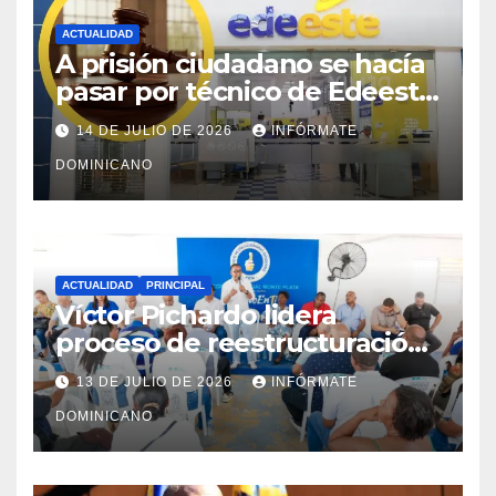
ACTUALIDAD
A prisión ciudadano se hacía
pasar por técnico de Edeeste
para estafar a dueños de
14 DE JULIO DE 2026
INFÓRMATE
comercios
DOMINICANO
ACTUALIDAD
PRINCIPAL
Víctor Pichardo lidera
proceso de reestructuración
y fortalecimiento del PRM en
13 DE JULIO DE 2026
INFÓRMATE
Monte Plata
DOMINICANO