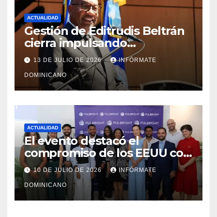
ACTUALIDAD
Gestión de Editrudis Beltrán
cierra impulsando
modernización, expansión y
13 DE JULIO DE 2026
INFÓRMATE
transformación institucional
DOMINICANO
ACTUALIDAD
El evento destacó el
compromiso de los EEUU con
el liderazgo, la innovación y la
10 DE JULIO DE 2026
INFÓRMATE
excelencia académica por
DOMINICANO
más de ocho décadas.